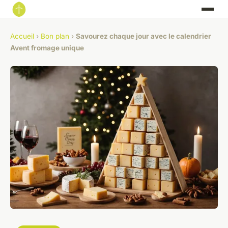
Accueil
›
Bon plan
›
Savourez chaque jour avec le calendrier
Avent fromage unique