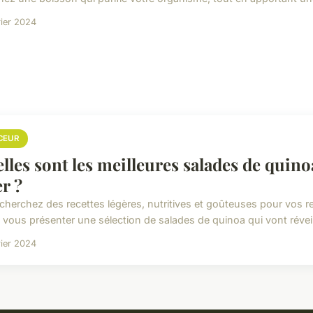
rier 2024
CEUR
lles sont les meilleures salades de quin
er ?
cherchez des recettes légères, nutritives et goûteuses pour vos r
s vous présenter une sélection de salades de quinoa qui vont réveill
rier 2024