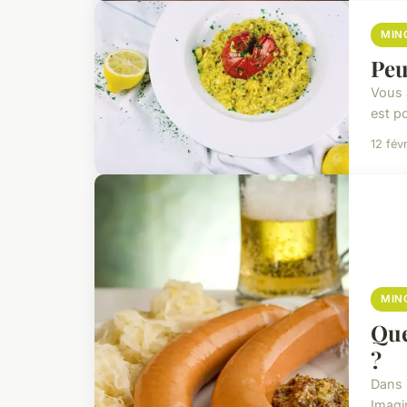
MIN
Peu
Vous 
est po
12 fév
MIN
Que
?
Dans 
Imagi