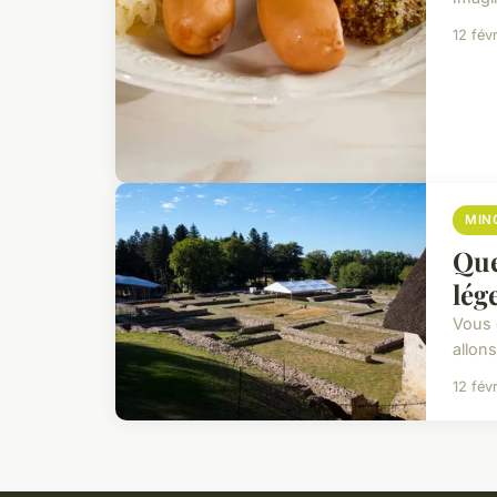
12 fév
MIN
Que
lég
Vous 
allon
12 fév