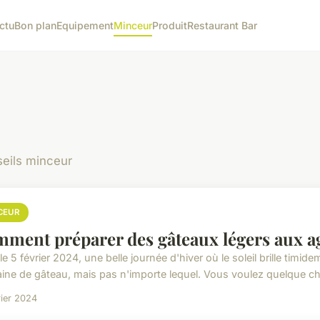
ctu
Bon plan
Equipement
Minceur
Produit
Restaurant Bar
seils minceur
CEUR
ment préparer des gâteaux légers aux ag
le 5 février 2024, une belle journée d'hiver où le soleil brille tim
ine de gâteau, mais pas n'importe lequel. Vous voulez quelque ch
rier 2024