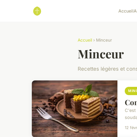
Accueil
A
Accueil
› Minceur
Minceur
Recettes légères et con
MIN
Com
C'est 
souda
12 fév