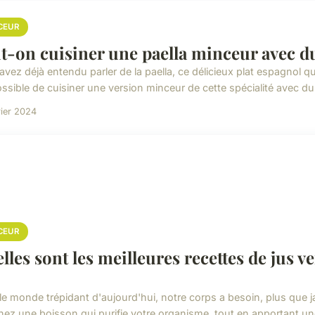
CEUR
t-on cuisiner une paella minceur avec du
avez déjà entendu parler de la paella, ce délicieux plat espagnol q
ssible de cuisiner une version minceur de cette spécialité avec du 
rier 2024
CEUR
lles sont les meilleures recettes de jus v
le monde trépidant d'aujourd'hui, notre corps a besoin, plus que j
nez une boisson qui purifie votre organisme, tout en apportant une