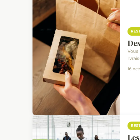
RES
Des
Vous 
livra
16 oct
RES
Les