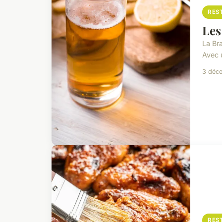
RES
Les
La Bra
Avec 
3 déc
RES