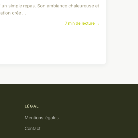
qu'un simple repas. Son ambiance chaleureuse et
tion crée ...
7 min de lecture →
LÉGAL
Mentions légales
Contact