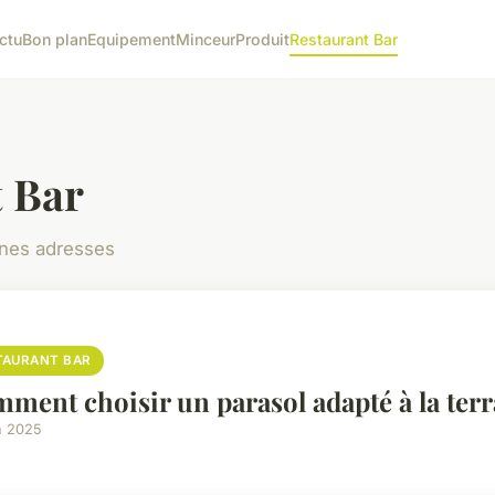
ctu
Bon plan
Equipement
Minceur
Produit
Restaurant Bar
 Bar
nnes adresses
TAURANT BAR
ment choisir un parasol adapté à la terra
n 2025