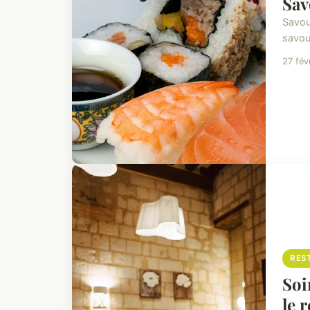
Sav
Savou
savou
27 fév
RES
Soi
le 