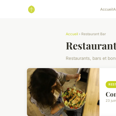
Accueil
A
Accueil
› Restaurant Bar
Restaurant
Restaurants, bars et bo
RES
Com
23 jui