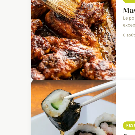
Mas
Le pou
excep
6 aoû
RES