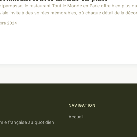
tparnasse, le restaurant Tout le Monde en Parle offre bien plus 
iale invite à des soirées mémorables, où chaque détail de la décora
obre 2024
NAVIGATION
Accueil
mie française au quotidien