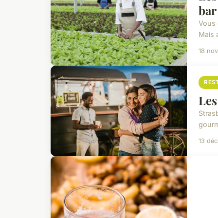
bar
Vous 
Mais 
18 no
RES
Les
Stras
gourm
13 dé