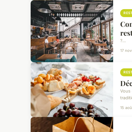
RES
Com
res
?...
17 no
RES
Déc
Vous c
tradit
15 aoû